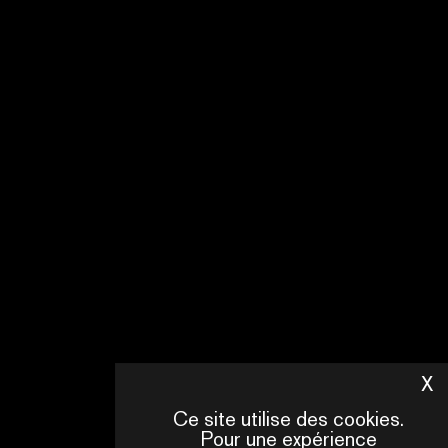
GENRE
SCIENCE FICTION
PAYS DE PRODUCTION
TAIWAN
NOMBRE D'ÉPISODES
8
ECRIT PAR
FRANÇOIS CHANG
X
M
Ce site utilise des cookies.
Pour une expérience