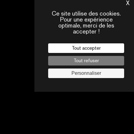
X
M
VOIR LES
DÉTAILS
Ce site utilise des cookies.
Pour une expérience
optimale, merci de les
accepter !
Tout accepter
Tout refuser
Personnaliser
NOUS
NOT
FAQ
CONTACTER
ÉQU
Mentions légales
Suivez-nous