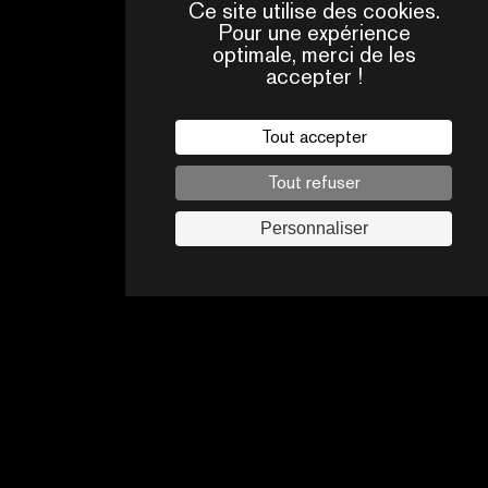
Djibril Glissant ou encore
Ce site utilise des cookies.
Pour une expérience
Didier Bivel.
optimale, merci de les
accepter !
Tout accepter
Tout refuser
Personnaliser