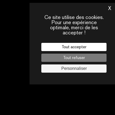
X
M
Ce site utilise des cookies.
Pour une expérience
optimale, merci de les
NOUS
NOT
FAQ
CONTACTER
ÉQU
accepter !
Mentions légales
Tout accepter
Suivez-nous
Tout refuser
Personnaliser