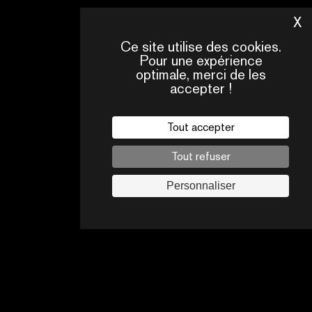
X
M
Ce site utilise des cookies.
Pour une expérience
optimale, merci de les
NOUS
NOT
FAQ
CONTACTER
ÉQU
accepter !
Mentions légales
Tout accepter
Suivez-nous
Tout refuser
Personnaliser