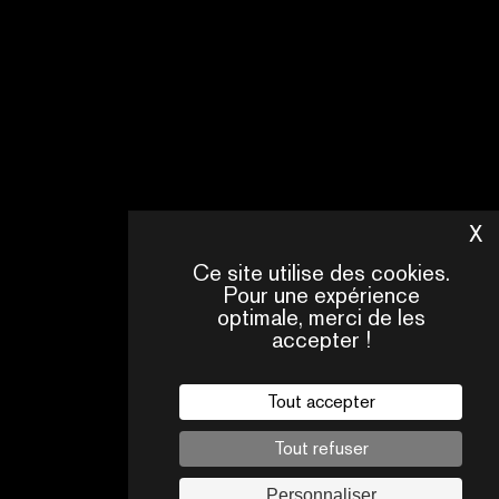
X
M
Ce site utilise des cookies.
Pour une expérience
optimale, merci de les
accepter !
Tout accepter
NOUS
NOT
FAQ
CONTACTER
ÉQU
Tout refuser
Personnaliser
Mentions légales