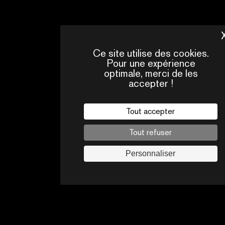
Ce site utilise des cookies.
Pour une expérience
optimale, merci de les
accepter !
Tout accepter
QUI
CONTACTS
SOMMES-
NOUS ?
Tout refuser
Mentions légales
Personnaliser
Politique de confidentialité
Jobs
Suivez-nous