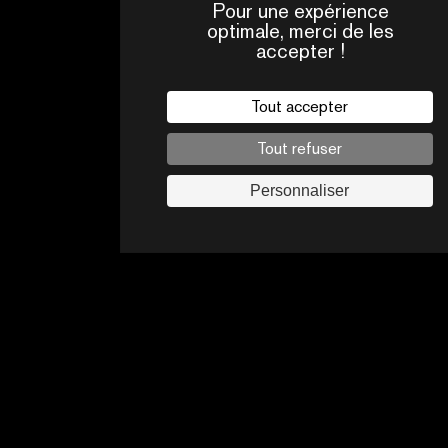
Pour une expérience
optimale, merci de les
accepter !
Tout accepter
RESSOURCES PÉDAGOGIQUES
Tout refuser
DÉCOUVRIR
Personnaliser