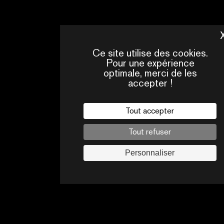
Ce site utilise des cookies.
Pour une expérience
optimale, merci de les
accepter !
Tout accepter
QUI
CONTACTS
SOMMES-
NOUS ?
Tout refuser
Mentions légales
Personnaliser
Politique de confidentialité
Jobs
Suivez-nous