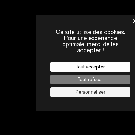
Ce site utilise des cookies.
Pour une expérience
optimale, merci de les
accepter !
Tout accepter
QUI
CONTACTS
SOMMES-
NOUS ?
Tout refuser
Mentions légales
Personnaliser
Politique de confidentialité
Jobs
Suivez-nous