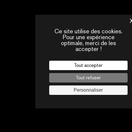
Ce site utilise des cookies.
Pour une expérience
optimale, merci de les
accepter !
Tout accepter
QUI
CONTACTS
SOMMES-
NOUS ?
Tout refuser
Mentions légales
Personnaliser
Politique de confidentialité
Jobs
Suivez-nous