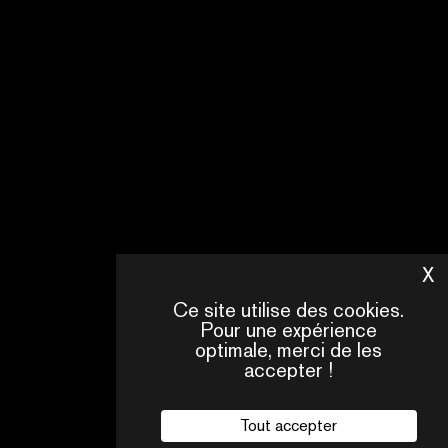
WHAT’S
HOT
FROM
JAPAN
PAR
NHK
(JAPAN
BROADCASTING
CORPORATION)
EN
X
M
SAVOIR
Ce site utilise des cookies.
PLUS
Pour une expérience
optimale, merci de les
accepter !
Tout accepter