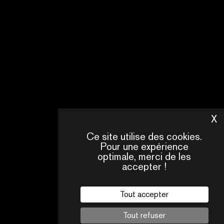
COMMERCIAL
[email protected]
ACCRÉDITATIONS
X
M
Ce site utilise des cookies.
[email protected]
Pour une expérience
optimale, merci de les
accepter !
Tout accepter
Tout refuser