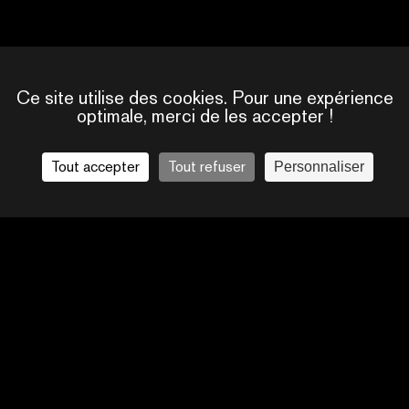
R
Ce site utilise des cookies. Pour une expérience
optimale, merci de les accepter !
Tout accepter
Tout refuser
Personnaliser