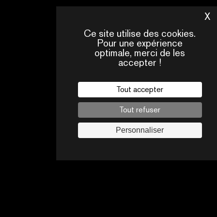
EN
EUROPE
X
M
?
Ce site utilise des cookies.
Pour une expérience
optimale, merci de les
EN
accepter !
SAVOIR
PLUS
Tout accepter
Tout refuser
Personnaliser