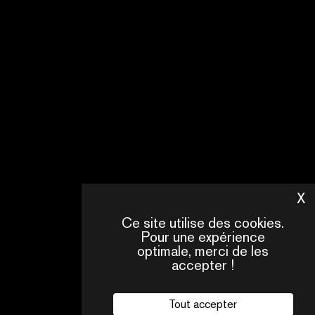
NEXT
FROM
SWITZERLAND
-
2026
ORGANISÉ
PAR
SWISS
FILMS
EN
X
M
SAVOIR
Ce site utilise des cookies.
PLUS
Pour une expérience
optimale, merci de les
accepter !
Tout accepter