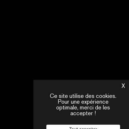
&
Nouvelles
écritures
INNOVATION
TALKS:
HANDS-
ON
AI
TOOLS
EN
X
M
SAVOIR
Ce site utilise des cookies.
PLUS
Pour une expérience
optimale, merci de les
accepter !