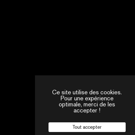
NEXT
FROM
KOREA
-
2026
ORGANIZED
BY
KOCCA
EN
SAVOIR
PLUS
Ce site utilise des cookies.
Pour une expérience
optimale, merci de les
accepter !
Tout accepter