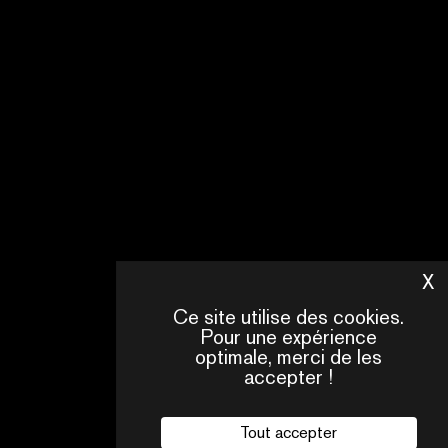
NEXT
FROM
SWITZERLAND
-
2026
ORGANISÉ
PAR
SWISS
FILMS
EN
X
M
SAVOIR
Ce site utilise des cookies.
PLUS
Pour une expérience
optimale, merci de les
accepter !
Tout accepter