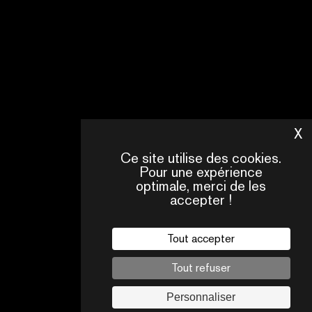
ARTE
EN
SAVOIR
PLUS
X
M
Ce site utilise des cookies.
Pour une expérience
optimale, merci de les
accepter !
Tout accepter
Tout refuser
Personnaliser