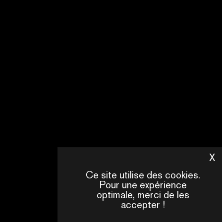
NOUVELLE
GÉNÉRATION
D’OUTILS
POUR
L’ÉCRITURE
DE
SÉRIE
PAR
LE
GROUPE
OUEST
EN
X
M
SAVOIR
Ce site utilise des cookies.
Pour une expérience
PLUS
optimale, merci de les
accepter !