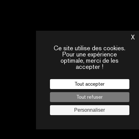
X
M
Ce site utilise des cookies.
Pour une expérience
optimale, merci de les
accepter !
Tout accepter
Tout refuser
Personnaliser