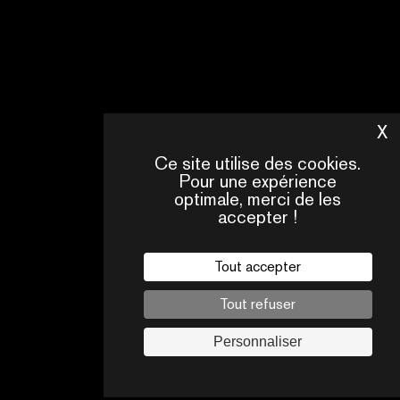
X
M
Ce site utilise des cookies.
Pour une expérience
optimale, merci de les
accepter !
Tout accepter
Tout refuser
Personnaliser