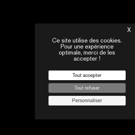
X
M
Ce site utilise des cookies.
Pour une expérience
optimale, merci de les
accepter !
Tout accepter
Tout refuser
Personnaliser
CONTACTS
JOBS
PAR