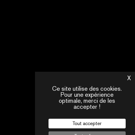
standards narratifs
hollywoodiens? Quels freins ?
Quelles opportunités? Quelles
feuilles de route?
Modéré par Marjorie PAILLON.
X
M
Ce site utilise des cookies.
Pour une expérience
optimale, merci de les
accepter !
Tout accepter