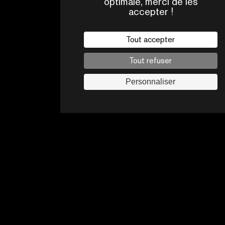
optimale, merci de les
QUI
accepter !
CONTACTS
SOMMES-
NOUS ?
Tout accepter
Mentions légales
Tout refuser
Politique de confidentialité
Jobs
Personnaliser
Suivez-nous