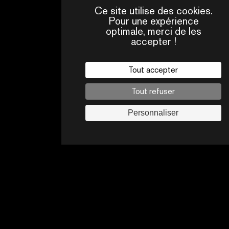
Ce site utilise des cookies.
Pour une expérience
optimale, merci de les
accepter !
QUI
CONTACTS
SOMMES-
NOUS ?
Tout accepter
Mentions légales
Tout refuser
Politique de confidentialité
Jobs
Personnaliser
Suivez-nous