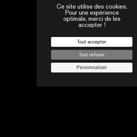
Ce site utilise des cookies.
Pour une expérience
optimale, merci de les
accepter !
QUI
CONTACTS
SOMMES-
NOUS ?
Tout accepter
Mentions légales
Tout refuser
Politique de confidentialité
Jobs
Personnaliser
Suivez-nous