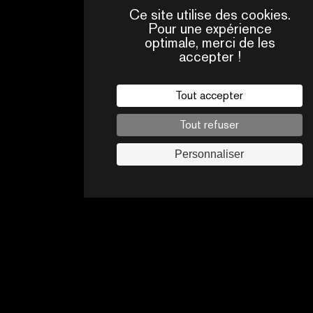
Ce site utilise des cookies.
Pour une expérience
optimale, merci de les
accepter !
QUI
CONTACTS
SOMMES-
NOUS ?
Tout accepter
Mentions légales
Tout refuser
Politique de confidentialité
Jobs
Personnaliser
Suivez-nous