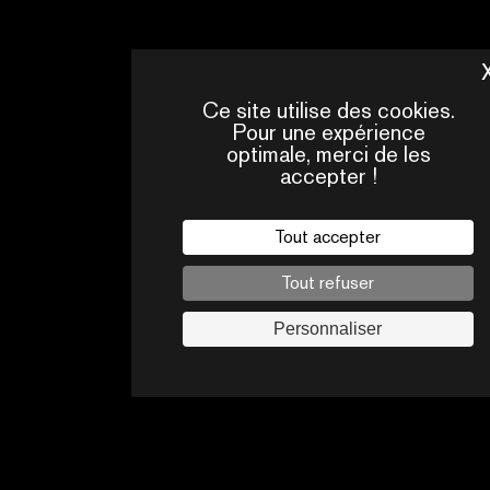
Ce site utilise des cookies.
Pour une expérience
optimale, merci de les
accepter !
Tout accepter
QUI
CONTACTS
SOMMES-
NOUS ?
Tout refuser
Mentions légales
Personnaliser
Politique de confidentialité
Jobs
Suivez-nous