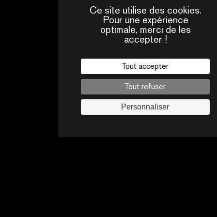
Ce site utilise des cookies.
Pour une expérience
optimale, merci de les
accepter !
QUI
CONTACTS
SOMMES-
NOUS ?
Tout accepter
Mentions légales
Tout refuser
Politique de confidentialité
Jobs
Personnaliser
Suivez-nous