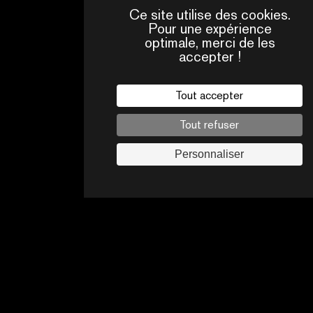
Ce site utilise des cookies.
Pour une expérience
optimale, merci de les
accepter !
QUI
CONTACTS
SOMMES-
NOUS ?
Tout accepter
Mentions légales
Tout refuser
Politique de confidentialité
Jobs
Personnaliser
Suivez-nous