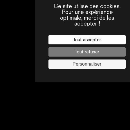
Ce site utilise des cookies.
Pour une expérience
optimale, merci de les
accepter !
QUI
CONTACTS
SOMMES-
NOUS ?
Tout accepter
Mentions légales
Tout refuser
Politique de confidentialité
Jobs
Personnaliser
Suivez-nous