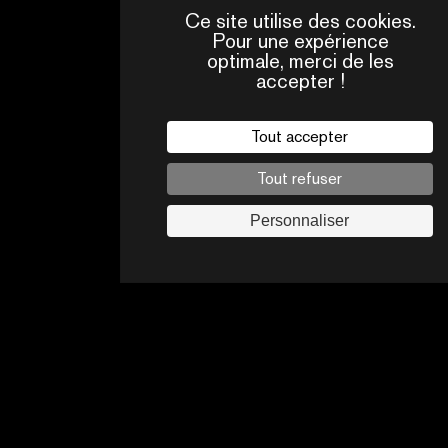
Ce site utilise des cookies.
Pour une expérience
optimale, merci de les
accepter !
QUI
CONTACTS
SOMMES-
NOUS ?
Tout accepter
Mentions légales
Tout refuser
Politique de confidentialité
Jobs
Personnaliser
Suivez-nous