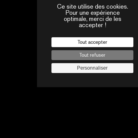
Ce site utilise des cookies.
Pour une expérience
optimale, merci de les
accepter !
QUI
CONTACTS
SOMMES-
NOUS ?
Tout accepter
Mentions légales
Tout refuser
Politique de confidentialité
Jobs
Personnaliser
Suivez-nous