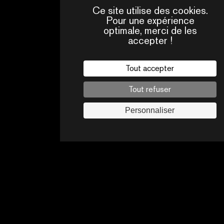
Ce site utilise des cookies.
Pour une expérience
optimale, merci de les
accepter !
QUI
CONTACTS
SOMMES-
NOUS ?
Tout accepter
Mentions légales
Tout refuser
Politique de confidentialité
Jobs
Personnaliser
Suivez-nous