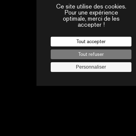
Ce site utilise des cookies.
Pour une expérience
optimale, merci de les
accepter !
QUI
CONTACTS
SOMMES-
NOUS ?
Tout accepter
Mentions légales
Tout refuser
Politique de confidentialité
Jobs
Personnaliser
Suivez-nous