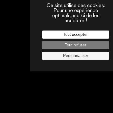
Ce site utilise des cookies.
Pour une expérience
optimale, merci de les
accepter !
QUI
CONTACTS
SOMMES-
NOUS ?
Tout accepter
Mentions légales
Tout refuser
Politique de confidentialité
Jobs
Personnaliser
Suivez-nous