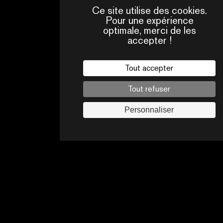
Ce site utilise des cookies.
Pour une expérience
optimale, merci de les
accepter !
QUI
CONTACTS
SOMMES-
NOUS ?
Tout accepter
Mentions légales
Tout refuser
Politique de confidentialité
Jobs
Personnaliser
Suivez-nous