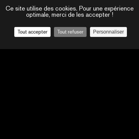
Ce site utilise des cookies. Pour une expérience
optimale, merci de les accepter !
Tout accepter
Tout refuser
Personnaliser
 SOMMES-NOUS ?
CONTACTS
ez-nous
M