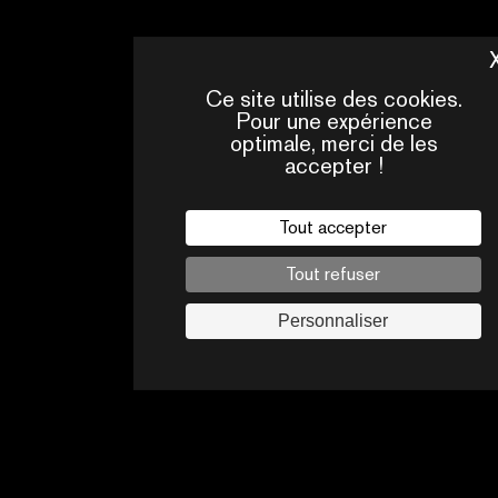
Ce site utilise des cookies.
Pour une expérience
optimale, merci de les
accepter !
Tout accepter
Tout refuser
Personnaliser
QUI
CONTACTS
SOMMES-
NOUS ?