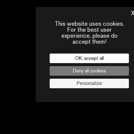
This website uses cookies.
For the best user
experience, please do
accept them!
OK, accept all
Deny all cookies
PRESS
CONTACTS
PA
AREA
Personalize
Legal
privacy policy
Press
Follow us