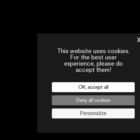
This website uses cookies.
For the best user
experience, please do
accept them!
OK, accept all
Deny all cookies
Personalize
PRESS
CONTACTS
PA
AREA
Legal
privacy policy
Press